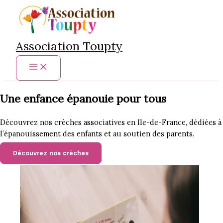
Aller
au
contenu
Association Toupty
Main
Menu
Une enfance épanouie pour tous
Découvrez nos crèches associatives en Ile-de-France, dédiées à
l’épanouissement des enfants et au soutien des parents.
Découvrez nos crèches