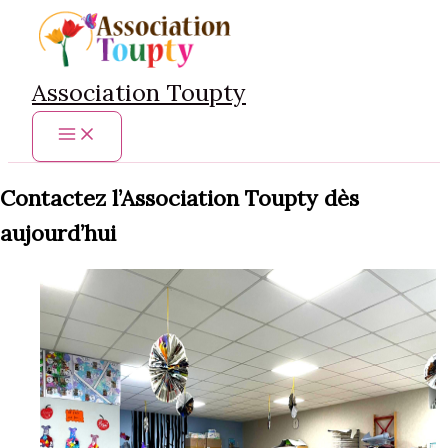
Aller
au
contenu
Association Toupty
Main
Menu
Contactez l’Association Toupty dès
aujourd’hui