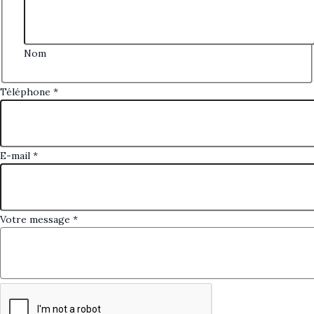
Nom
Téléphone
Téléphone
*
E-
mail
message
E-mail
*
Votre message
*