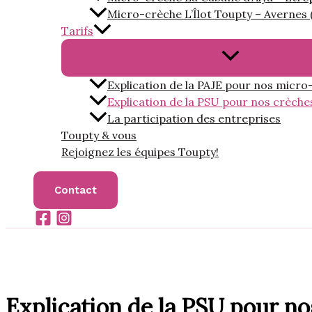
Micro-crèche L’Îlot Toupty – Avernes 
Tarifs
Permutateur
de
Explication de la PAJE pour nos micro
Menu
Explication de la PSU pour nos crèche
La participation des entreprises
Toupty & vous
Rejoignez les équipes Toupty!
Contact
Explication de la PSU pour no