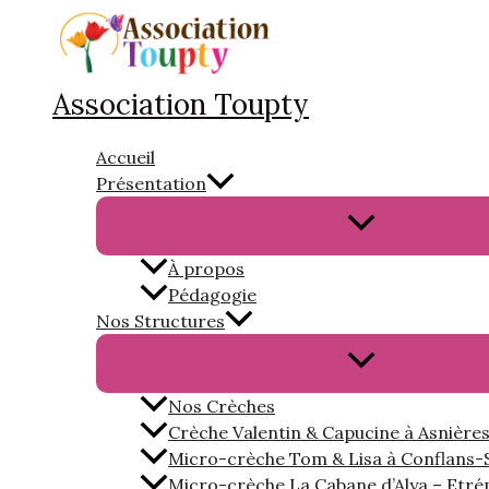
Aller
au
contenu
Association Toupty
Accueil
Présentation
Permutateur
de
À propos
Menu
Pédagogie
Nos Structures
Permutateur
de
Nos Crèches
Menu
Crèche Valentin & Capucine à Asnière
Micro-crèche Tom & Lisa à Conflans-
Micro-crèche La Cabane d’Alya – Etrépi