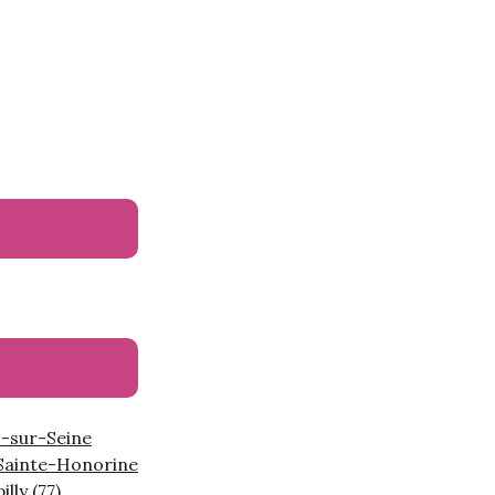
s-sur-Seine
Sainte-Honorine
lly (77)