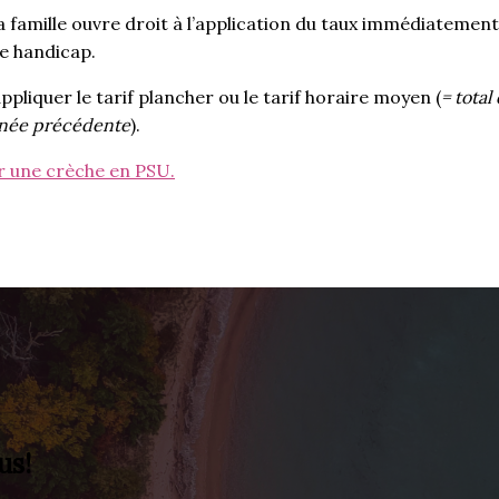
famille ouvre droit à l’application du taux immédiatement i
de handicap.
pliquer le tarif plancher ou le tarif horaire moyen (
= total
année précédente
).
ur une crèche en PSU.
us!